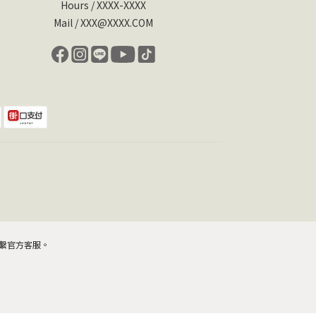
Hours / XXXX-XXXX
Mail / XXX@XXXX.COM
繫官方客服。