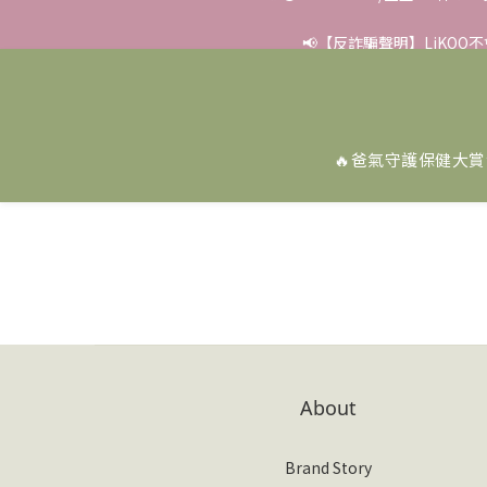
✨滿額好禮 ➊滿９９９贈
📢【反詐騙聲明】LiKOO
✨滿額好禮 ➊滿９９９贈
🔥爸氣守護保健大賞
About
Brand Story