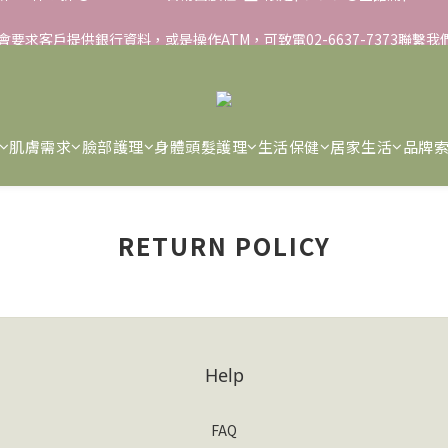
▸彈力保濕面膜/盒 ➋滿１８８８贈▸蒸氣熱敷眼罩/盒 ❸滿３３８８贈▸積
不會要求客戶提供銀行資料，或是操作ATM，可致電02-6637-7373聯繫
▸彈力保濕面膜/盒 ➋滿１８８８贈▸蒸氣熱敷眼罩/盒 ❸滿３３８８贈▸積
肌膚需求
臉部護理
身體頭髮護理
生活保健
居家生活
品牌
RETURN POLICY
Help
FAQ