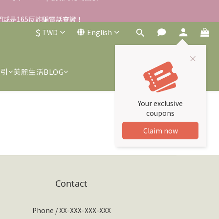
雪草柔敏舒緩水凝霜EX/瓶
我們或是165反詐騙電話查證！
$
TWD
English
雪草柔敏舒緩水凝霜EX/瓶
索引
美麗生活BLOG
Your exclusive
coupons
Claim now
Contact
Phone / XX-XXX-XXX-XXX