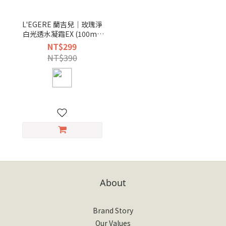
L'EGERE 蘭吉兒｜玫瑰淨
白光透水凝霜EX (100ml/
瓶)
NT$299
NT$390
About
Brand Story
Our Values