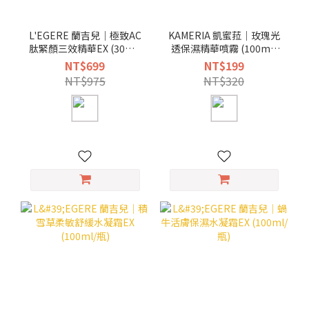
L'EGERE 蘭吉兒｜極致AC
KAMERIA 凱蜜菈｜玫瑰光
肽緊顏三效精華EX (30ml/
透保濕精華噴霧 (100ml/
瓶)
瓶)
NT$699
NT$199
NT$975
NT$320