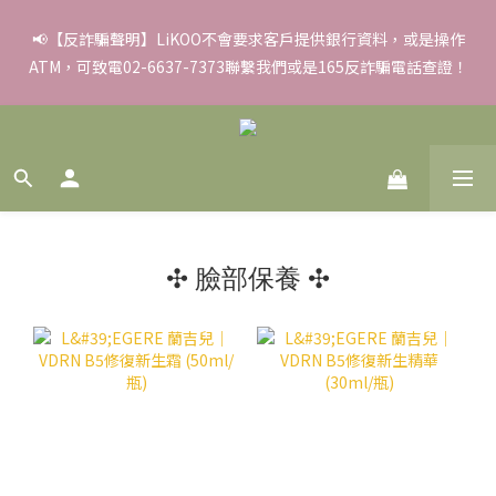
✨滿額好禮 ➊滿９９９贈▸彈力保濕面膜/盒 ➋滿１８８８贈▸蒸氣
📢【反詐騙聲明】LiKOO不會要求客戶提供銀行資料，或是操作
ATM，可致電02-6637-7373聯繫我們或是165反詐騙電話查證！
熱敷眼罩/盒 ❸滿３３８８贈▸積雪草柔敏舒緩水凝霜EX/瓶
✨滿額好禮 ➊滿９９９贈▸彈力保濕面膜/盒 ➋滿１８８８贈▸蒸氣
熱敷眼罩/盒 ❸滿３３８８贈▸積雪草柔敏舒緩水凝霜EX/瓶
✣ 臉部保養 ✣