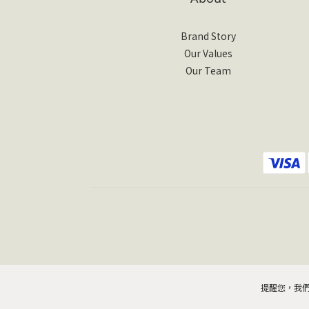
Brand Story
Our Values
Our Team
提醒您，我