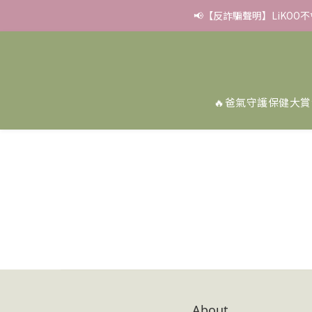
📢【反詐騙聲明】LiKOO
✨滿額好禮 ➊滿９９９贈
✨滿額好禮 ➊滿９９９贈
🔥爸氣守護保健大賞
About