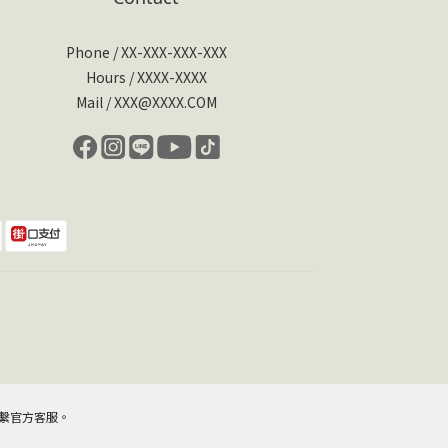
Phone / XX-XXX-XXX-XXX
Hours / XXXX-XXXX
Mail / XXX@XXXX.COM
繫官方客服。