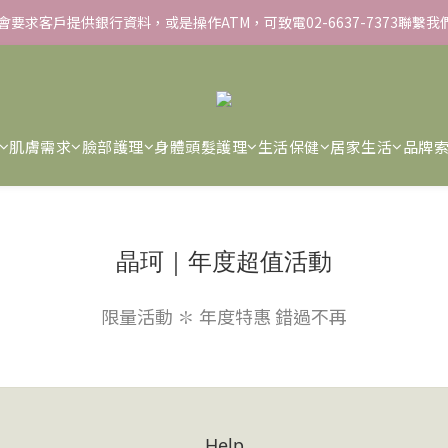
不會要求客戶提供銀行資料，或是操作ATM，可致電02-6637-7373聯繫
▸彈力保濕面膜/盒 ➋滿１８８８贈▸蒸氣熱敷眼罩/盒 ❸滿３３８８贈▸積
▸彈力保濕面膜/盒 ➋滿１８８８贈▸蒸氣熱敷眼罩/盒 ❸滿３３８８贈▸積
肌膚需求
臉部護理
身體頭髮護理
生活保健
居家生活
品牌
晶珂｜年度超值活動
限量活動 ✽ 年度特惠 錯過不再
Help