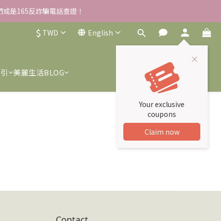
我們或是165反詐騙電話查證！
雪草柔敏舒緩水凝霜EX/瓶
$
TWD
English
雪草柔敏舒緩水凝霜EX/瓶
索引
美麗生活BLOG
Your exclusive
coupons
Claim now
Contact