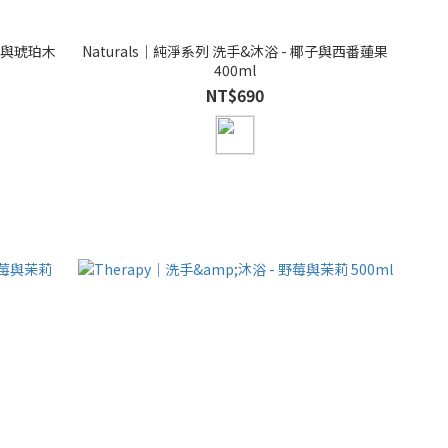
橙花與琥珀木
Naturals｜純淨系列 洗手&沐浴 - 椰子與西番蓮果
400ml
NT$690