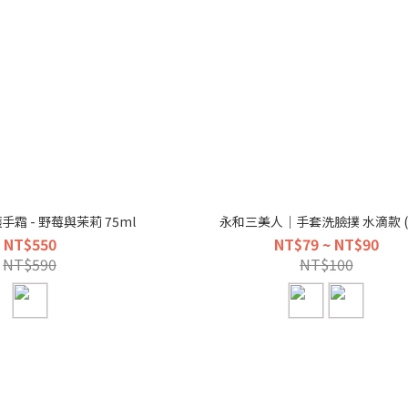
護手霜 - 野莓與茉莉 75ml
永和三美人｜手套洗臉撲 水滴款 (
NT$550
NT$79 ~ NT$90
NT$590
NT$100