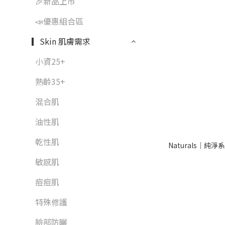
🎉新品上市
📣優惠組合區
▎Skin 肌膚需求
小資25+
熟齡35+
混合肌
油性肌
乾性肌
Naturals｜純
敏感肌
痘痘肌
特殊修護
臉部防曬