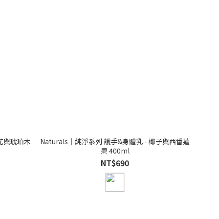
橙花與琥珀木
Naturals｜純淨系列 護手&身體乳 - 椰子與西番蓮
果 400ml
NT$690