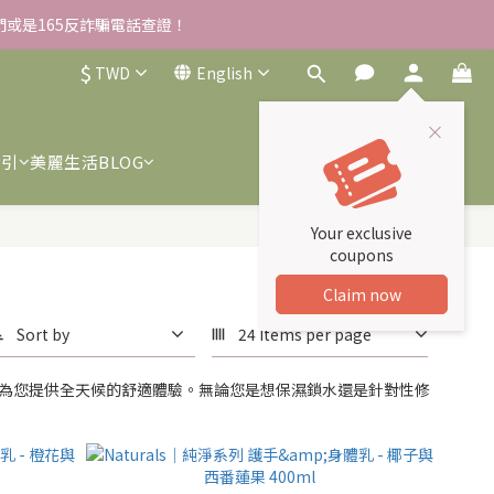
我們或是165反詐騙電話查證！
雪草柔敏舒緩水凝霜EX/瓶
$
TWD
English
雪草柔敏舒緩水凝霜EX/瓶
索引
美麗生活BLOG
Your exclusive
coupons
Claim now
Sort by
24 Items per page
品，為您提供全天候的舒適體驗。無論您是想保濕鎖水還是針對性修