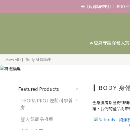
📢【反詐騙聲明】LiKOO
✨滿額好禮 ➊滿９９９贈
✨滿額好禮 ➊滿９９９贈
🔥爸氣守護保健大賞
View All
/
▎Body 身體護理
▎BODY 
Featured Products
✨FORA PROJ 逆齡科學養
全身肌膚都應得到細
膚
護，我們的產品將帶
🏆人氣商品推薦