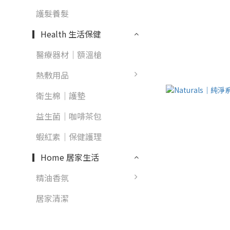
護髮養髮
▎Health 生活保健
醫療器材｜額溫槍
熱敷用品
衛生棉｜護墊
益生菌｜咖啡茶包
蝦紅素｜保健護理
▎Home 居家生活
精油香氛
居家清潔