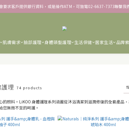
不會要求客戶提供銀行資料，或是操作ATM，可致電02-6637-7373聯繫
▸彈力保濕面膜/盒 ➋滿１８８８贈▸蒸氣熱敷眼罩/盒 ❸滿３３８８贈▸積
▸彈力保濕面膜/盒 ➋滿１８８８贈▸蒸氣熱敷眼罩/盒 ❸滿３３８８贈▸積
肌膚需求
臉部護理
身體頭髮護理
生活保健
居家生活
品牌
身體護理
74 products
心的照料。LiKOO 身體護理系列涵蓋從沐浴清潔到滋潤修復的全套產
給您無微不至的呵護。