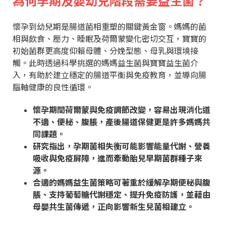
為何孕期及嬰幼兒階段需要益生菌？
懷孕到幼兒期是腸道菌相重塑的關鍵黃金窗。媽媽的菌
相與飲食、壓力、睡眠及荷爾蒙變化密切交互，寶寶的
初始菌群更高度仰賴母體、分娩型態、母乳與環境接
觸。此時透過科學挑選的媽媽益生菌與寶寶益生菌介
入，有助於建立穩定的腸道平衡與免疫教育，並導向腸
腦軸健康的良性循環。
懷孕期間荷爾蒙與免疫調節改變，容易出現消化道
不適、便秘、腹脹，產後腸道保健更是許多媽媽共
同課題。
研究指出，孕期菌相失衡可能影響能量代謝、營養
吸收與免疫屏障，進而牽動胎兒早期菌群種子來
源。
合適的媽媽益生菌策略可著重於緩解孕期便秘與腹
脹、支持葡萄糖代謝穩定、提升免疫防護，並藉由
母嬰共生菌傳遞，正向影響新生兒菌相建立。