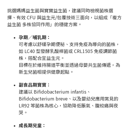
挑選媽媽益生菌與寶寶益生菌，建議同時檢視菌株選
擇、有效 CFU 與益生元/包覆技術三面向，以組成「複方
益生菌 多株協同作用」的穩健方案。
孕期／哺乳期：
可考慮以舒緩孕期便秘、支持免疫為導向的菌株，
如 LC40 型發酵乳酸桿菌或 CRL1505 免疫調節菌
株，搭配合宜益生元。
目標在於維持腸道平衡並透過母嬰共生菌傳遞，為
新生兒菌相提供健康起點。
副食品期寶寶：
建議以 Bifidobacterium infantis、
Bifidobacterium breve、以及嬰幼兒應用常見的
LR92 等菌株為核心，協助降低脹氣、腹絞痛與夜
哭。
成長期兒童：