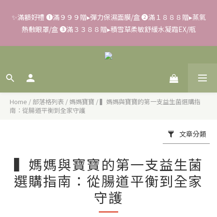
✨滿額好禮 ➊滿９９９贈▸彈力保濕面膜/盒 ➋滿１８８８贈▸蒸氣
✨滿額好禮 ➊滿９９９贈▸彈力保濕面膜/盒 ➋滿１８８８贈▸蒸氣
熱敷眼罩/盒 ❸滿３３８８贈▸積雪草柔敏舒緩水凝霜EX/瓶
熱敷眼罩/盒 ❸滿３３８８贈▸積雪草柔敏舒緩水凝霜EX/瓶
✨➊FORA PROJ/全瑩▸２件９４折、3件９折 ➋FORA PROJ日常
面膜任3盒▸限定$７７７ ➌全館滿$２０００▸享$１４９up加購海
葡萄面膜
📢【反詐騙聲明】LiKOO不會要求客戶提供銀行資料，或是操作
Home
/
部落格列表
/
媽媽寶寶
/
▍媽媽與寶寶的第一支益生菌選購指
ATM，可致電02-6637-7373聯繫我們或是165反詐騙電話查證！
南：從腸道平衡到全家守護
文章分類
✨滿額好禮 ➊滿９９９贈▸彈力保濕面膜/盒 ➋滿１８８８贈▸蒸氣
熱敷眼罩/盒 ❸滿３３８８贈▸積雪草柔敏舒緩水凝霜EX/瓶
▍媽媽與寶寶的第一支益生菌
選購指南：從腸道平衡到全家
守護