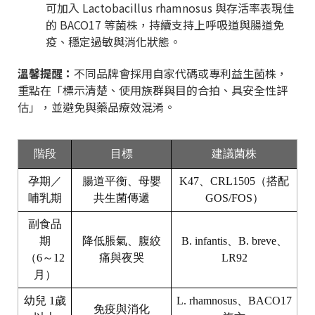
可加入 Lactobacillus rhamnosus 與存活率表現佳
的 BACO17 等菌株，持續支持上呼吸道與腸道免
疫、穩定過敏與消化狀態。
溫馨提醒：
不同品牌會採用自家代碼或專利益生菌株，
重點在「標示清楚、使用族群與目的合拍、具安全性評
估」，並避免與藥品療效混淆。
階段
目標
建議菌株
孕期／
腸道平衡、母嬰
K47、CRL1505（搭配
哺乳期
共生菌傳遞
GOS/FOS）
副食品
期
降低脹氣、腹絞
B. infantis、B. breve、
（6～12
痛與夜哭
LR92
月）
幼兒 1歲
L. rhamnosus、BACO17
免疫與消化