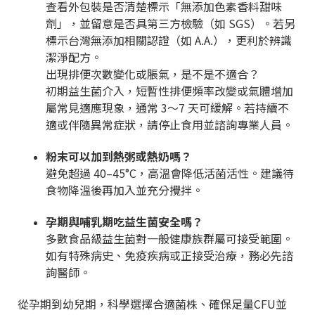
查看外包裝是否清楚標示「無添加色素香料甜味
劑」，並留意是否具第三方檢驗（如 SGS）。若另
標示台灣無添加相關認證（如 A.A.），更利於辨識
潔淨配方。
出現排便次數變化或脹氣，是不是不適合？
初期益生菌介入，短暫性排便頻率改變或氣體增加
屬常見適應現象，通常 3～7 天可緩解。若持續不
適或伴隨異常症狀，請停止食用並諮詢專業人員。
粉末可以加到熱粥或熱奶嗎？
避免超過 40–45°C，高溫會降低活菌活性。建議待
食物降溫後再加入並充分攪拌。
孕期與哺乳期吃益生菌安全嗎？
多數食品級益生菌對一般健康族群屬可接受範圍。
如有特殊病史、免疫疾病或正接受治療，務必先諮
詢醫師。
從孕期到幼兒期，科學選擇合適菌株、確保足量CFU並