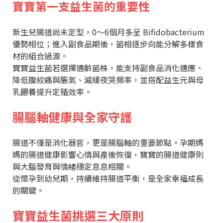
寶寶第一支益生菌的重要性
新生兒腸道尚未定型，0～6個月多呈 Bifidobacterium
優勢相位；進入副食品期後，菌相逐步向能分解多樣食
材的組合過渡。
寶寶益生菌若選擇適齡菌株，能支持副食品消化適應、
降低腹絞痛與脹氣、減緩夜哭頻率，並搭配益生元與母
乳餵養提升定殖效率。
腸腦軸健康與全家守護
腸道不僅是消化器官，更是腸腦軸的重要節點。孕期媽
媽的腸道健康影響心情與產後恢復，寶寶的腸道健康則
與大腦發育與情緒穩定息息相關。
從懷孕到幼兒期，持續維持腸道平衡，是全家幸福成長
的關鍵。
寶寶益生菌挑選三大原則