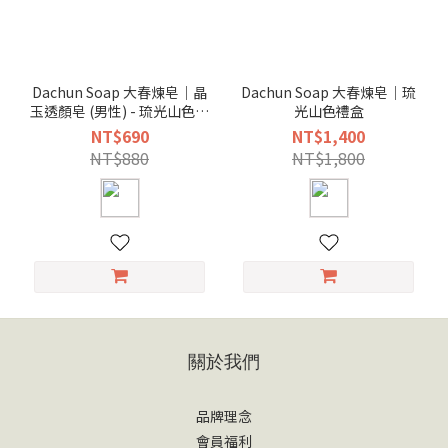
Dachun Soap 大春煉皂｜晶
Dachun Soap 大春煉皂｜琉
玉透顏皂 (男性) - 琉光山色系
光山色禮盒
列 115g
NT$690
NT$1,400
NT$880
NT$1,800
關於我們
品牌理念
會員福利