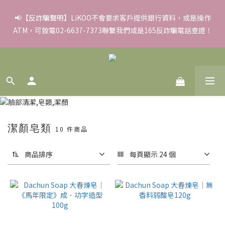
✨滿額好禮 ➊滿９９９贈▸彈力保濕面膜/盒 ➋滿１８８８贈▸蒸氣
📢【反詐騙聲明】LiKOO不會要求客戶提供銀行資料，或是操作
ATM，可致電02-6637-7373聯繫我們或是165反詐騙電話查證！
熱敷眼罩/盒 ❸滿３３８８贈▸積雪草柔敏舒緩水凝霜EX/瓶
✨滿額好禮 ➊滿９９９贈▸彈力保濕面膜/盒 ➋滿１８８８贈▸蒸氣
熱敷眼罩/盒 ❸滿３３８８贈▸積雪草柔敏舒緩水凝霜EX/瓶
潔顏皂類
10 件商品
商品排序
每頁顯示 24 個