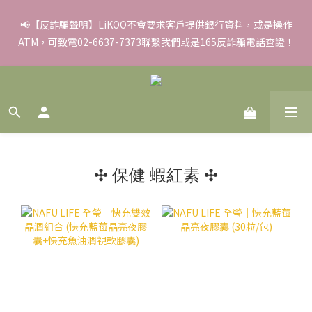
✨滿額好禮 ➊滿９９９贈▸彈力保濕面膜/盒 ➋滿１８８８贈▸蒸氣
📢【反詐騙聲明】LiKOO不會要求客戶提供銀行資料，或是操作
ATM，可致電02-6637-7373聯繫我們或是165反詐騙電話查證！
熱敷眼罩/盒 ❸滿３３８８贈▸積雪草柔敏舒緩水凝霜EX/瓶
✨滿額好禮 ➊滿９９９贈▸彈力保濕面膜/盒 ➋滿１８８８贈▸蒸氣
熱敷眼罩/盒 ❸滿３３８８贈▸積雪草柔敏舒緩水凝霜EX/瓶
✣ 保健 蝦紅素 ✣