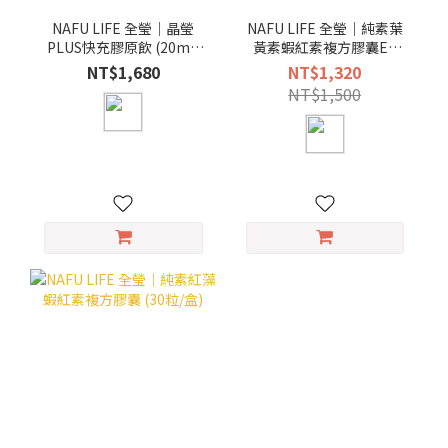
NAFU LIFE 全瑩｜晶瑩
NAFU LIFE 全瑩｜純素葉
PLUS快充膠原飲 (20ml/
黃素蝦紅素複方膠囊EX
包，20包/盒)
(30粒/盒)
NT$1,680
NT$1,320
NT$1,500