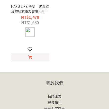
NAFU LIFE 全瑩｜純素紅
藻蝦紅素複方膠囊 (30粒/
盒)
NT$1,478
NT$1,680
關於我們
品牌理念
會員福利
平台上架商品