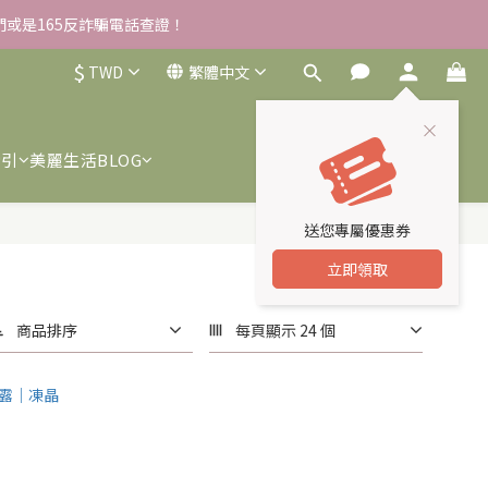
我們或是165反詐騙電話查證！
雪草柔敏舒緩水凝霜EX/瓶
$
TWD
繁體中文
雪草柔敏舒緩水凝霜EX/瓶
索引
美麗生活BLOG
送您專屬優惠券
立即領取
商品排序
每頁顯示 24 個