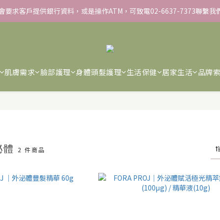
不會要求客戶提供銀行資料，或是操作ATM，可致電02-6637-7373聯繫
▸彈力保濕面膜/盒 ➋滿１８８８贈▸蒸氣熱敷眼罩/盒 ❸滿３３８８贈▸積
▸彈力保濕面膜/盒 ➋滿１８８８贈▸蒸氣熱敷眼罩/盒 ❸滿３３８８贈▸積
肌膚需求
臉部護理
身體頭髮護理
生活保健
居家生活
品牌
泌體
2 件商品