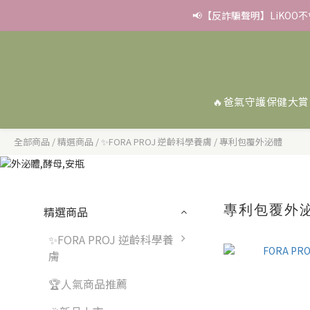
📢【反詐騙聲明】LiKOO
✨滿額好禮 ➊滿９９９贈
✨滿額好禮 ➊滿９９９贈
🔥爸氣守護保健大賞
全部商品
/
精選商品
/
✨FORA PROJ 逆齡科學養膚
/
專利包覆外泌體
專利包覆外
精選商品
✨FORA PROJ 逆齡科學養
膚
🏆人氣商品推薦