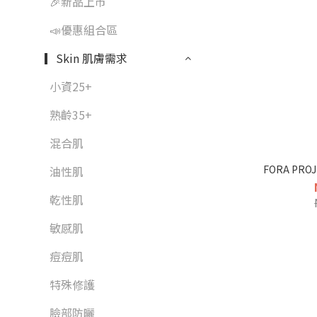
🎉新品上市
📣優惠組合區
▎Skin 肌膚需求
小資25+
熟齡35+
混合肌
FORA PR
油性肌
乾性肌
敏感肌
痘痘肌
特殊修護
臉部防曬