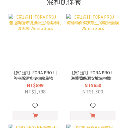
混和肌保養
【買1送1】FORA PROJ ｜
【買1送1】FORA PROJ｜
普拉斯鏈修復撫紋生物纖
海葡萄保濕安敏生物纖維
維乳液面膜 25ml x 3pcs
面膜 25ml x 3pcs
NT$899
NT$650
NT$1,798
NT$1,300