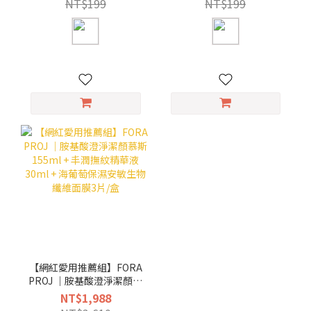
NT$199
NT$199
【網紅愛用推薦組】FORA
PROJ ｜胺基酸澄淨潔顏慕
斯155ml + 丰潤撫紋精華
NT$1,988
液30ml + 海葡萄保濕安敏