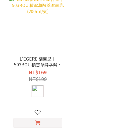
L'EGERE 蘭吉兒｜
503BOU 積雪草酵萃潔面
乳 (200ml/支)
NT$169
NT$199