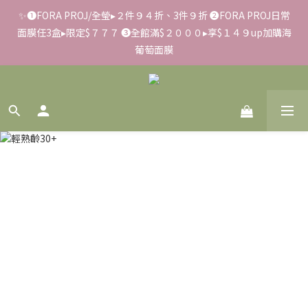
✨➊FORA PROJ/全瑩▸２件９４折、3件９折 ➋FORA PROJ日常
✨滿額好禮 ➊滿９９９贈▸彈力保濕面膜/盒 ➋滿１８８８贈▸蒸氣
面膜任3盒▸限定$７７７ ➌全館滿$２０００▸享$１４９up加購海
熱敷眼罩/盒 ❸滿３３８８贈▸積雪草柔敏舒緩水凝霜EX/瓶
葡萄面膜
📢【反詐騙聲明】LiKOO不會要求客戶提供銀行資料，或是操作
ATM，可致電02-6637-7373聯繫我們或是165反詐騙電話查證！
✨滿額好禮 ➊滿９９９贈▸彈力保濕面膜/盒 ➋滿１８８８贈▸蒸氣
熱敷眼罩/盒 ❸滿３３８８贈▸積雪草柔敏舒緩水凝霜EX/瓶