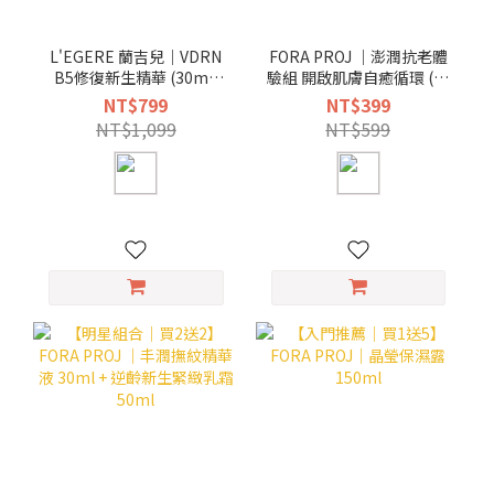
L'EGERE 蘭吉兒｜VDRN
FORA PROJ ｜澎潤抗老體
B5修復新生精華 (30ml/
驗組 開啟肌膚自癒循環 (試
瓶)
用包*4＋乳液面膜*1)
NT$799
NT$399
NT$1,099
NT$599