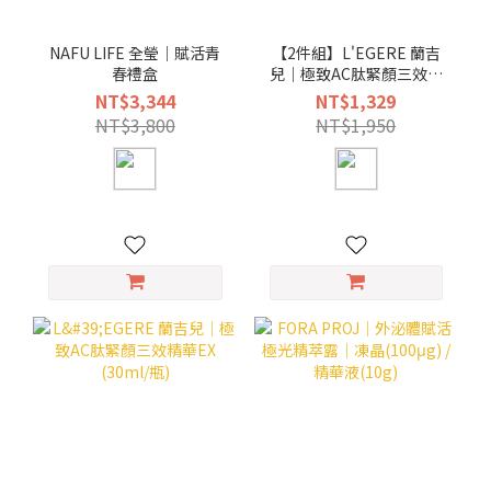
NAFU LIFE 全瑩｜賦活青
【2件組】L'EGERE 蘭吉
春禮盒
兒｜極致AC肽緊顏三效精
華EX (30ml/瓶)
NT$3,344
NT$1,329
NT$3,800
NT$1,950