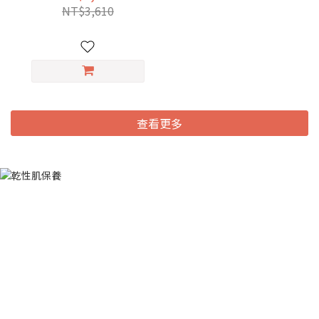
液30ml + 海葡萄保濕安敏
NT$3,610
生物纖維面膜3片/盒
查看更多