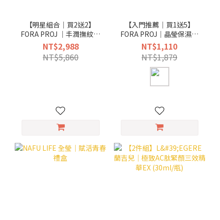
【明星組合｜買2送2】
【入門推薦｜買1送5】
FORA PROJ ｜丰潤撫紋精
FORA PROJ｜晶瑩保濕露
華液 30ml + 逆齡新生緊緻
150ml
NT$2,988
NT$1,110
乳霜 50ml
NT$5,860
NT$1,879