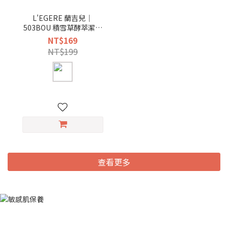
L'EGERE 蘭吉兒｜
503BOU 積雪草酵萃潔面
乳 (200ml/支)
NT$169
NT$199
查看更多