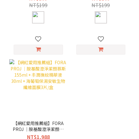
NT$199
NT$199
【網紅愛用推薦組】FORA
PROJ ｜胺基酸澄淨潔顏慕
斯155ml + 丰潤撫紋精華
NT$1,988