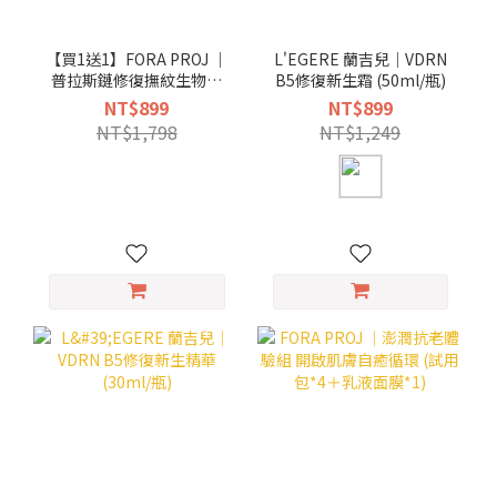
【買1送1】FORA PROJ ｜
L'EGERE 蘭吉兒｜VDRN
普拉斯鏈修復撫紋生物纖
B5修復新生霜 (50ml/瓶)
維乳液面膜 25ml x 3pcs
NT$899
NT$899
NT$1,798
NT$1,249