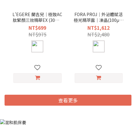
L'EGERE 蘭吉兒｜極致AC
FORA PROJ｜外泌體賦活
肽緊顏三效精華EX (30ml/
極光精萃露｜凍晶(100μg)
瓶)
/ 精華液(10g)
NT$699
NT$1,612
NT$975
NT$2,480
查看更多