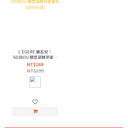
L'EGERE 蘭吉兒｜
503BOU 積雪草酵萃潔面
乳 (200ml/支)
NT$169
NT$199