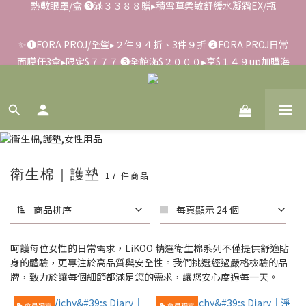
✨滿額好禮 ➊滿９９９贈▸彈力保濕面膜/盒 ➋滿１８８８贈▸蒸氣
✨➊FORA PROJ/全瑩▸２件９４折、3件９折 ➋FORA PROJ日常
熱敷眼罩/盒 ❸滿３３８８贈▸積雪草柔敏舒緩水凝霜EX/瓶
面膜任3盒▸限定$７７７ ➌全館滿$２０００▸享$１４９up加購海
葡萄面膜
📢【反詐騙聲明】LiKOO不會要求客戶提供銀行資料，或是操作
ATM，可致電02-6637-7373聯繫我們或是165反詐騙電話查證！
✨滿額好禮 ➊滿９９９贈▸彈力保濕面膜/盒 ➋滿１８８８贈▸蒸氣
衛生棉｜護墊
17 件商品
熱敷眼罩/盒 ❸滿３３８８贈▸積雪草柔敏舒緩水凝霜EX/瓶
商品排序
每頁顯示 24 個
呵護每位女性的日常需求，LiKOO 精選衛生棉系列不僅提供舒適貼
身的體驗，更專注於高品質與安全性。我們挑選經過嚴格檢驗的品
牌，致力於讓每個細節都滿足您的需求，讓您安心度過每一天。
會員獨享
會員獨享