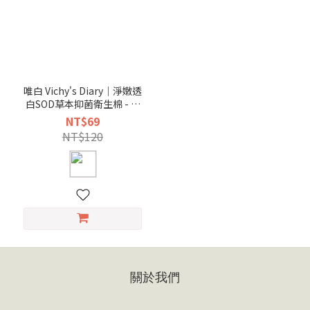
唯白 Vichy's Diary｜淨嫩透
白SOD草本抑菌衛生棉 - 清
新檸檬草 - 護墊17cm
NT$69
NT$120
關於我們