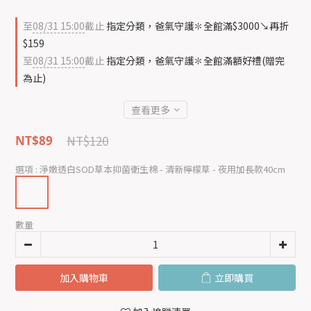
至
08/31 15:00
截止
指定分類，爸氣守護✽全館滿$3000↘再折
$159
至
08/31 15:00
截止
指定分類，爸氣守護✽全館滿額好禮(贈完
為止)
查看更多
NT$120
NT$89
選項
: 淨嫩透白SOD草本抑菌衛生棉 - 清新檸檬草 - 夜用加長款40cm
數量
加入購物車
立即購買