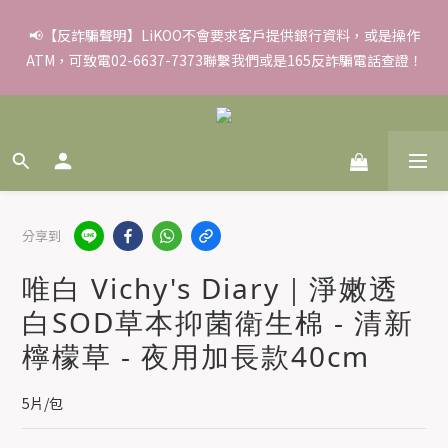
✨滿額好禮 ➊滿９９９贈▸彈力保濕面膜/盒 ➋滿１８８８贈▸蒸氣
📢【反詐騙聲明】LiKOO不會要求客戶提供銀行資料，或是操作
ATM，可致電02-6637-7373聯繫我們或是165反詐騙電話查證！
熱敷眼罩/盒 ❸滿３３８８贈▸積雪草柔敏舒緩水凝霜EX/瓶
✨滿額好禮 ➊滿９９９贈▸彈力保濕面膜/盒 ➋滿１８８８贈▸蒸氣
熱敷眼罩/盒 ❸滿３３８８贈▸積雪草柔敏舒緩水凝霜EX/瓶
分享到
唯白 Vichy's Diary｜淨嫩透
白SOD草本抑菌衛生棉 - 清新
檸檬草 - 夜用加長款40cm
5片/包