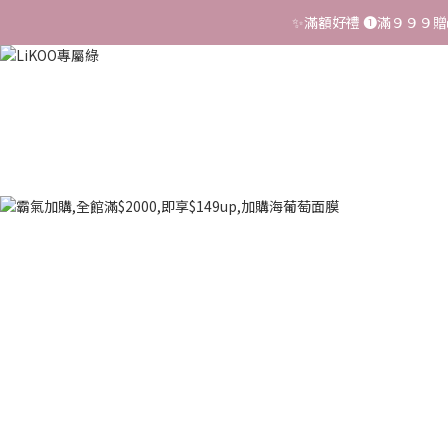
✨滿額好禮 ➊滿９９９贈
✨滿額好禮 ➊滿９９９贈
✨➊FORA PROJ/全瑩▸２件
📢【反詐騙聲明】LiKOO
🔥爸氣守護保健大賞
✨滿額好禮 ➊滿９９９贈