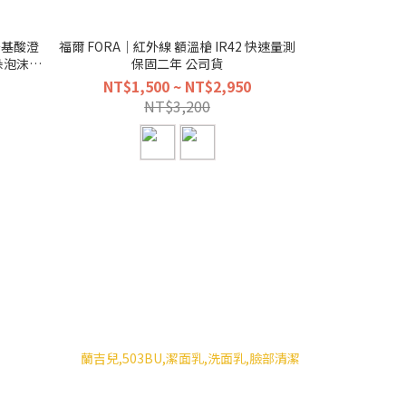
 胺基酸澄
福爾 FORA｜紅外線 額溫槍 IR42 快速量測
朵泡沫慕
保固二年 公司貨
雙重養護
NT$1,500 ~ NT$2,950
NT$3,200