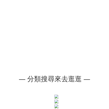
— 分類搜尋來去逛逛 —