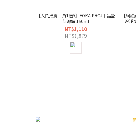
【入門推薦｜買1送5】FORA PROJ｜晶瑩
【網紅愛
保濕露 150ml
澄淨潔
30ml
NT$1,110
NT$1,879