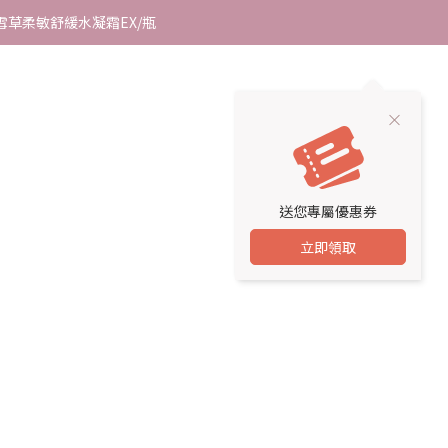
雪草柔敏舒緩水凝霜EX/瓶
雪草柔敏舒緩水凝霜EX/瓶
$
TWD
繁體中文
０００▸享$１４９up加購海葡萄面膜
我們或是165反詐騙電話查證！
索引
美麗生活BLOG
雪草柔敏舒緩水凝霜EX/瓶
送您專屬優惠券
立即領取