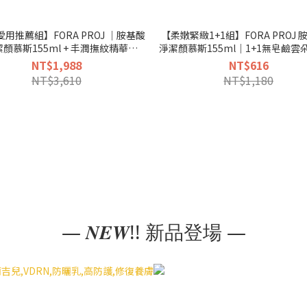
用推薦組】FORA PROJ ｜胺基酸
【柔嫩緊緻1+1組】FORA PROJ
顏慕斯155ml + 丰潤撫紋精華液
淨潔顏慕斯155ml｜1+1無皂鹼雲
 + 海葡萄保濕安敏生物纖維面膜3片/
斯+普拉斯鏈乳液面膜 潔淨+緊緻 
NT$1,988
NT$616
盒
肌膚
NT$3,610
NT$1,180
— 𝑵𝑬𝑾!! 新品登場 —