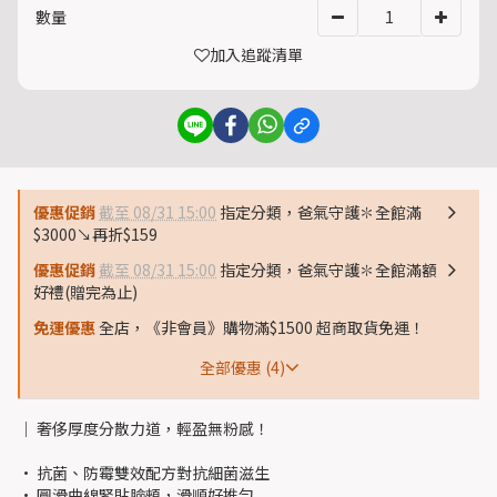
數量
加入追蹤清單
優惠促銷
截至 08/31 15:00
指定分類，爸氣守護✽全館滿
$3000↘再折$159
優惠促銷
截至 08/31 15:00
指定分類，爸氣守護✽全館滿額
好禮(贈完為止)
免運優惠
全店，《非會員》購物滿$1500 超商取貨免運！
全部優惠 (4)
│ 奢侈厚度分散力道，輕盈無粉感！
• 抗菌、防霉雙效配方對抗細菌滋生
• 圓滑曲線緊貼臉頰，滑順好推勻