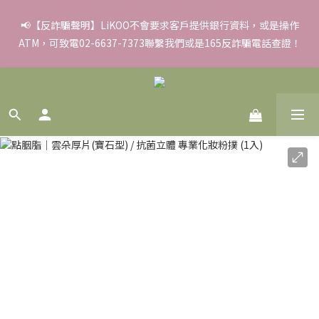
✨滿額好禮 ➊滿９９９贈▸彈力保濕面膜/盒 ➋滿１８８８贈▸蒸氣
📢【反詐騙聲明】LiKOO不會要求客戶提供銀行資料，或是操作
ATM，可致電02-6637-7373聯繫我們或是165反詐騙電話查證！
熱敷眼罩/盒 ❸滿３３８８贈▸積雪草柔敏舒緩水凝霜EX/瓶
✨滿額好禮 ➊滿９９９贈▸彈力保濕面膜/盒 ➋滿１８８８贈▸蒸氣
熱敷眼罩/盒 ❸滿３３８８贈▸積雪草柔敏舒緩水凝霜EX/瓶