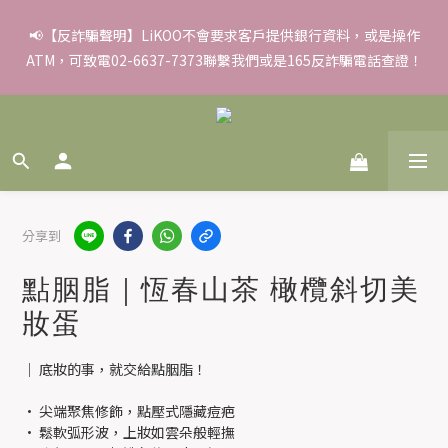
✨滿額好禮 ➊滿９９９贈▸彈力保濕面膜/盒 ➋滿１８８８贈▸蒸氣
📢【反詐騙聲明】LiKOO不會要求客戶提供銀行資料，或是操作
ATM，可致電02-6637-7373聯繫我們或是165反詐騙電話查證！
熱敷眼罩/盒 ❸滿３３８８贈▸積雪草柔敏舒緩水凝霜EX/瓶
✨滿額好禮 ➊滿９９９贈▸彈力保濕面膜/盒 ➋滿１８８８贈▸蒸氣
熱敷眼罩/盒 ❸滿３３８８贈▸積雪草柔敏舒緩水凝霜EX/瓶
分享到
點胭脂｜恆春山茶 橄欖斜切美
妝蛋
│ 底妝的事，就交給點胭脂！
• 尖端聚焦修飾，點壓式隱藏痘疤
• 鬆軟弧形波，上妝如雲朵般輕撫