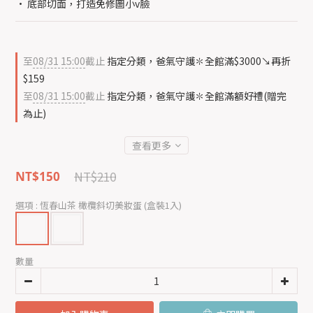
• 底部切面，打造免修圖小v臉
至
08/31 15:00
截止
指定分類，爸氣守護✽全館滿$3000↘再折
$159
至
08/31 15:00
截止
指定分類，爸氣守護✽全館滿額好禮(贈完
為止)
查看更多
NT$210
NT$150
選項
: 恆春山茶 橄欖斜切美妝蛋 (盒裝1入)
數量