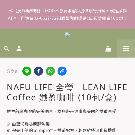
✨滿額好禮 ➊滿９９９贈▸彈力保濕面膜/盒 ➋滿１８８８贈▸蒸氣
📢【反詐騙聲明】LiKOO不會要求客戶提供銀行資料，或是操作
ATM，可致電02-6637-7373聯繫我們或是165反詐騙電話查證！
熱敷眼罩/盒 ❸滿３３８８贈▸積雪草柔敏舒緩水凝霜EX/瓶
✨滿額好禮 ➊滿９９９贈▸彈力保濕面膜/盒 ➋滿１８８８贈▸蒸氣
熱敷眼罩/盒 ❸滿３３８８贈▸積雪草柔敏舒緩水凝霜EX/瓶
分享到
NAFU LIFE 全瑩｜LEAN LIFE
Coffee 孅盈咖啡 (10包/盒)
益生菌與咖啡的完美融合，為您帶來健康與美味的雙重享受。
※ 由黑沃咖啡嚴選監製
※ 完美比例的 Slimpro™三益菌配方，輕鬆維持消化道機能