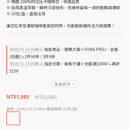
※ 精選 100%阿拉比卡咖啡豆，保證品質
※ 採用高溫萃取、瞬時冷卻技術，完美保留每一滴的香醇與濃郁
※ 10包/盒，盒裝出貨
讓您在享受濃郁咖啡香氣的同時，也能輕鬆維持活力與健康！
至
08/31 15:00
截止
指定商品，健康大賞✽FORA PROJ、全瑩
(任選)↘2件94折 / 3件9折
至
08/31 15:00
截止
指定分類，爸氣守護✽全館滿$3000↘再折
$159
查看更多
NT$1,080
NT$1,080
選項
: LEAN LIFE Coffee 孅盈咖啡 (10包/盒)