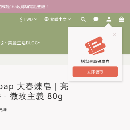
雪草柔敏舒緩水凝霜EX/瓶
雪草柔敏舒緩水凝霜EX/瓶
$
TWD
繁體中文
索引
美麗生活BLOG
送您專屬優惠券
立即購買
立即領取
 Soap 大春煉皂｜亮
- 微玫主義 80g
光澤