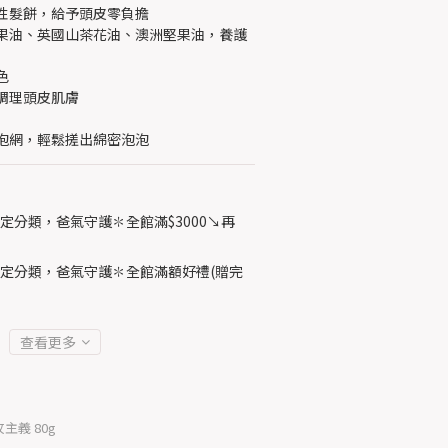
性髮餅，給予頭皮零負擔
果油、英國山茶花油、澳洲堅果油，養護
色
調理頭皮肌膚
泡網，輕鬆搓出綿密泡泡
定分類，爸氣守護✽全館滿$3000↘再
定分類，爸氣守護✽全館滿額好禮(贈完
查看更多
玫主義 80g