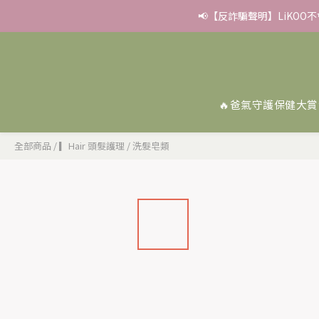
✨滿額好禮 ➊滿９９９贈
✨滿額好禮 ➊滿９９９贈
🔥爸氣守護保健大賞
全部商品
/
▎Hair 頭髮護理
/
洗髮皂類