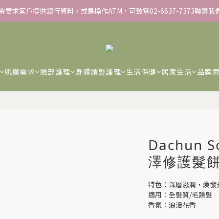
▸彈力保濕面膜/盒 ➋滿１８８８贈▸蒸氣熱敷眼罩/盒 ❸滿３３８８贈▸積
▸彈力保濕面膜/盒 ➋滿１８８８贈▸蒸氣熱敷眼罩/盒 ❸滿３３８８贈▸積
肌膚需求
臉部護理
身體頭髮護理
生活保健
居家生活
品牌
Dachun
澤修護髮餅 
特色：深層滋潤，煥發
適用：全髮質/毛躁髮
香氛：浪漫花香