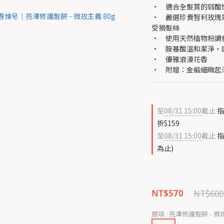
•　適合全髮質的弱酸
•　嚴選珍貴智利玫瑰
受損髮絲
•　使用天然植物粉調
•　胺基酸溫和潔淨，
•　優雅浪漫花香
•　附贈：金緞細緻起
至
08/31 15:00
截止
指
折$159
至
08/31 15:00
截止
指
為止)
NT$600
NT$570
選項
: 亮澤修護髮餅 - 微