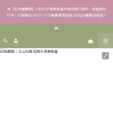
✨滿額好禮 ➊滿９９９贈▸彈力保濕面膜/盒 ➋滿１８８８贈▸蒸氣
📢【反詐騙聲明】LiKOO不會要求客戶提供銀行資料，或是操作
ATM，可致電02-6637-7373聯繫我們或是165反詐騙電話查證！
熱敷眼罩/盒 ❸滿３３８８贈▸積雪草柔敏舒緩水凝霜EX/瓶
✨滿額好禮 ➊滿９９９贈▸彈力保濕面膜/盒 ➋滿１８８８贈▸蒸氣
熱敷眼罩/盒 ❸滿３３８８贈▸積雪草柔敏舒緩水凝霜EX/瓶