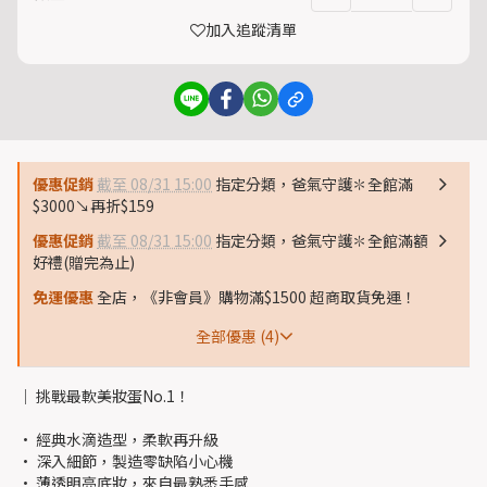
加入追蹤清單
優惠促銷
截至 08/31 15:00
指定分類，爸氣守護✽全館滿
$3000↘再折$159
優惠促銷
截至 08/31 15:00
指定分類，爸氣守護✽全館滿額
好禮(贈完為止)
免運優惠
全店，《非會員》購物滿$1500 超商取貨免運！
全部優惠 (4)
│ 挑戰最軟美妝蛋No.1！
• 經典水滴造型，柔軟再升級
• 深入細節，製造零缺陷小心機
• 薄透明亮底妝，來自最熟悉手感