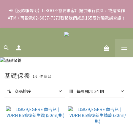
✨滿額好禮 ➊滿９９９贈▸彈力保濕面膜/盒 ➋滿１８８８贈▸蒸氣
📢【反詐騙聲明】LiKOO不會要求客戶提供銀行資料，或是操作
ATM，可致電02-6637-7373聯繫我們或是165反詐騙電話查證！
熱敷眼罩/盒 ❸滿３３８８贈▸積雪草柔敏舒緩水凝霜EX/瓶
✨滿額好禮 ➊滿９９９贈▸彈力保濕面膜/盒 ➋滿１８８８贈▸蒸氣
熱敷眼罩/盒 ❸滿３３８８贈▸積雪草柔敏舒緩水凝霜EX/瓶
基礎保養
16 件商品
商品排序
每頁顯示 24 個