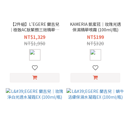
【2件組】L'EGERE 蘭吉兒
KAMERIA 凱蜜菈｜玫瑰光透
｜極致AC肽緊顏三效精華EX
保濕精華噴霧 (100ml/瓶)
(30ml/瓶)
NT$1,329
NT$199
NT$1,950
NT$320