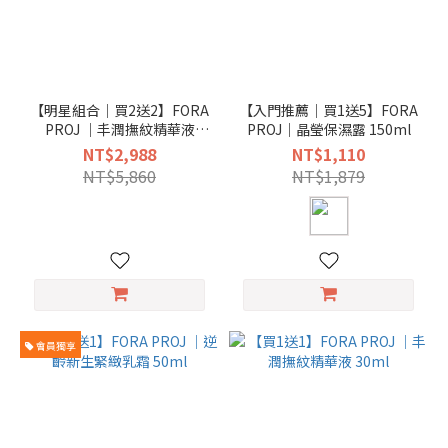
【明星組合｜買2送2】FORA
【入門推薦｜買1送5】FORA
PROJ ｜丰潤撫紋精華液
PROJ｜晶瑩保濕露 150ml
30ml + 逆齡新生緊緻乳霜
NT$2,988
NT$1,110
50ml
NT$5,860
NT$1,879
會員獨享