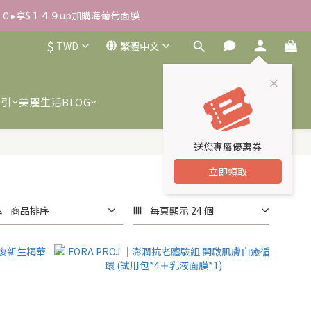
０００▸享$１４９up加購海葡萄面膜
雪草柔敏舒緩水凝霜EX/瓶
$
TWD
繁體中文
我們或是165反詐騙電話查證！
雪草柔敏舒緩水凝霜EX/瓶
索引
美麗生活BLOG
送您專屬優惠券
立即領取
商品排序
每頁顯示 24 個