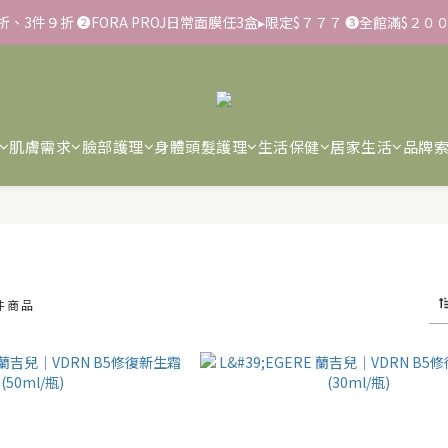
９４折、3件９折 ➋FORA PROJ日常面膜任3盒▸限定$７７７ ➌全館滿$２
▸彈力保濕面膜/盒 ➋滿１８８８贈▸蒸氣熱敷眼罩/盒 ❸滿３３８８贈▸積
不會要求客戶提供銀行資料，或是操作ATM，可致電02-6637-7373聯繫
▸彈力保濕面膜/盒 ➋滿１８８８贈▸蒸氣熱敷眼罩/盒 ❸滿３３８８贈▸積
肌膚需求
臉部護理
身體頭髮護理
生活保健
居家生活
品牌
 件商品