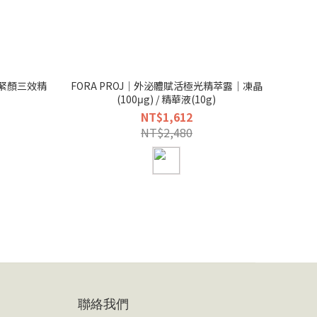
肽緊顏三效精
FORA PROJ｜外泌體賦活極光精萃露｜凍晶
(100μg) / 精華液(10g)
NT$1,612
NT$2,480
聯絡我們