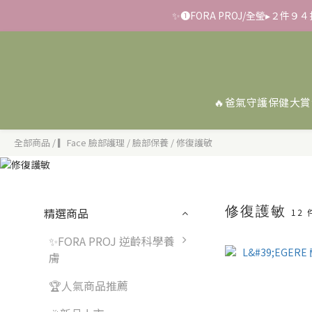
✨➊FORA PROJ/全瑩▸２件
✨滿額好禮 ➊滿９９９贈
📢【反詐騙聲明】LiKOO
✨滿額好禮 ➊滿９９９贈
🔥爸氣守護保健大賞
全部商品
/
▎Face 臉部護理
/
臉部保養
/
修復護敏
修復護敏
精選商品
12
✨FORA PROJ 逆齡科學養
膚
🏆人氣商品推薦