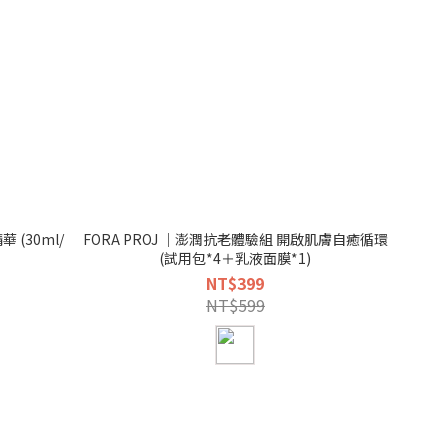
 (30ml/
FORA PROJ ｜澎潤抗老體驗組 開啟肌膚自癒循環
(試用包*4＋乳液面膜*1)
NT$399
NT$599