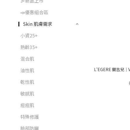
🎉新品上市
📣優惠組合區
▎Skin 肌膚需求
小資25+
熟齡35+
混合肌
L'EGERE 蘭吉兒｜V
油性肌
乾性肌
敏感肌
痘痘肌
特殊修護
臉部防曬