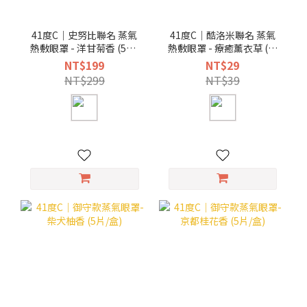
41度C｜史努比聯名 蒸氣
41度C｜酷洛米聯名 蒸氣
熱敷眼罩 - 洋甘菊香 (5片/
熱敷眼罩 - 療癒薰衣草 (單
盒)
片)
NT$199
NT$29
NT$299
NT$39