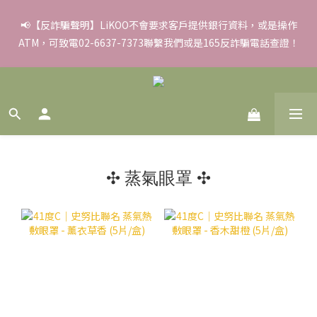
✨滿額好禮 ➊滿９９９贈▸彈力保濕面膜/盒 ➋滿１８８８贈▸蒸氣
📢【反詐騙聲明】LiKOO不會要求客戶提供銀行資料，或是操作
ATM，可致電02-6637-7373聯繫我們或是165反詐騙電話查證！
熱敷眼罩/盒 ❸滿３３８８贈▸積雪草柔敏舒緩水凝霜EX/瓶
✨滿額好禮 ➊滿９９９贈▸彈力保濕面膜/盒 ➋滿１８８８贈▸蒸氣
熱敷眼罩/盒 ❸滿３３８８贈▸積雪草柔敏舒緩水凝霜EX/瓶
✣ 蒸氣眼罩 ✣