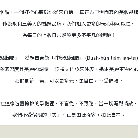
胭脂，一個打從心底願你從容自信 ，真正為己悅而容的美妝品
作為永和三美人的姊妹品牌，我們加入更多的玩心與可能性。
為每日的上妝日常增添更多不平凡的體驗！
點胭脂」，發想自台語「抹粉點胭脂」 (Buah-hún tiám ian-tsi
充滿溫度且美麗的詞彙， 泛指人們妝容外表，追求美麗事物的
我們期許「美」可以更多元，更自由，不受侷限。
在這樣喧囂擁擠的爭豔裡，不盲從、不跟隨，當一切濃烈消散，
我們不受侷限的「美」，正是如此從容，如此自在。