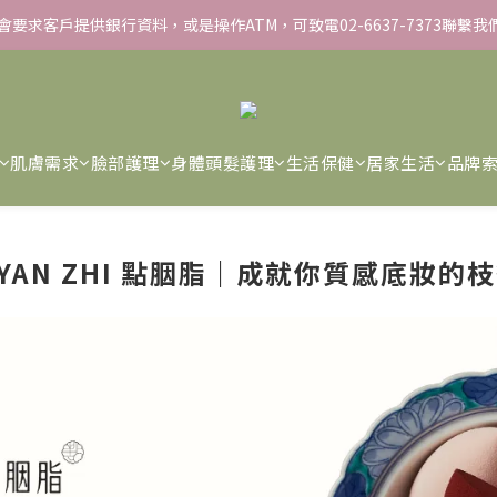
不會要求客戶提供銀行資料，或是操作ATM，可致電02-6637-7373聯繫
▸彈力保濕面膜/盒 ➋滿１８８８贈▸蒸氣熱敷眼罩/盒 ❸滿３３８８贈▸積
▸彈力保濕面膜/盒 ➋滿１８８８贈▸蒸氣熱敷眼罩/盒 ❸滿３３８８贈▸積
肌膚需求
臉部護理
身體頭髮護理
生活保健
居家生活
品牌
N YAN ZHI 點胭脂｜成就你質感底妝的