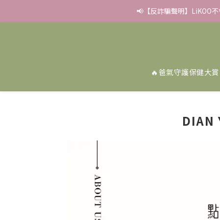
📢【反詐騙聲明】LiKOO
✨滿額好禮 ➊滿９９９贈
✨滿額好禮 ➊滿９９９贈
🔥爸氣守護保健大賞
DIA