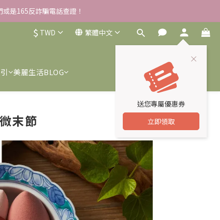
我們或是165反詐騙電話查證！
雪草柔敏舒緩水凝霜EX/瓶
$
TWD
繁體中文
雪草柔敏舒緩水凝霜EX/瓶
索引
美麗生活BLOG
送您專屬優惠券
枝微末節
立即領取