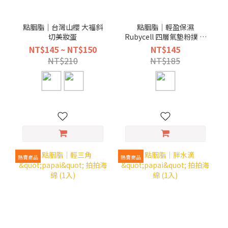
點胭脂｜台灣山櫻 大福斜
點胭脂｜輕盈保濕
切美妝蛋
Rubycell 四層氣墊粉撲 (2
入)
NT$145 ~ NT$150
NT$145
NT$210
NT$185
熱賣商品
熱賣商品