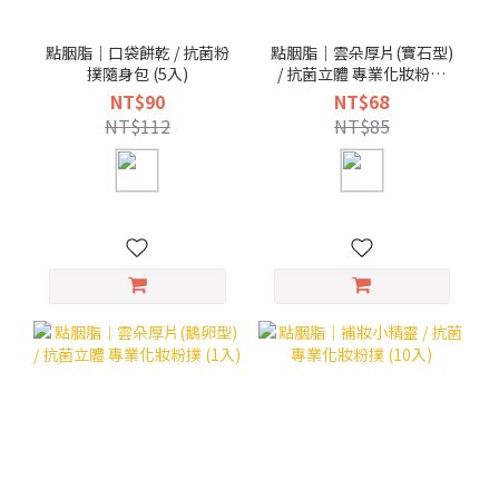
點胭脂｜口袋餅乾 / 抗菌粉
點胭脂｜雲朵厚片(寶石型)
撲隨身包 (5入)
/ 抗菌立體 專業化妝粉撲
(1入)
NT$90
NT$68
NT$112
NT$85