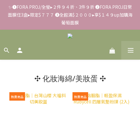
✨➊FORA PROJ/全瑩▸２件９４折、3件９折 ➋FORA PROJ日常
✨滿額好禮 ➊滿９９９贈▸彈力保濕面膜/盒 ➋滿１８８８贈▸蒸氣
面膜任3盒▸限定$７７７ ➌全館滿$２０００▸享$１４９up加購海
熱敷眼罩/盒 ❸滿３３８８贈▸積雪草柔敏舒緩水凝霜EX/瓶
葡萄面膜
📢【反詐騙聲明】LiKOO不會要求客戶提供銀行資料，或是操作
ATM，可致電02-6637-7373聯繫我們或是165反詐騙電話查證！
✨滿額好禮 ➊滿９９９贈▸彈力保濕面膜/盒 ➋滿１８８８贈▸蒸氣
✣ 化妝海綿/美妝蛋 ✣
熱敷眼罩/盒 ❸滿３３８８贈▸積雪草柔敏舒緩水凝霜EX/瓶
熱賣商品
熱賣商品