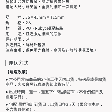
多顆組合方便攜帶，隨時補妝零死角。
搭配大尺寸舒芙蕾，全臉到細節一次搞定！
尺 寸
36×45mm×T15mm
：
規 格
2入
：
材 質
PU、Rubycell聚胺脂
：
用 途
打造服貼細緻的底妝
：
保存期限
5年
：
製造日期
詳見外包裝
：
注意事項
避免陽光直射、高溫及存放於潮濕環境。
：
運送方式
【運送政策】
● 本公司常備商品約5-7個工作天內出貨，特殊品或是缺貨
商品，客服會另行聯絡告知出貨時間。
● 出貨時間：週一～週五下午5點前訂單（不含例假日及
國定假日）。
● 宅配-黑貓預計到貨日：出貨日後2-3天（限台灣本島，
不含郵政信箱）。