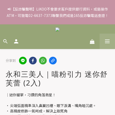
✨滿額好禮 ➊滿９９９贈▸彈力保濕面膜/盒 ➋滿１８８８贈▸蒸氣
📢【反詐騙聲明】LiKOO不會要求客戶提供銀行資料，或是操作
ATM，可致電02-6637-7373聯繫我們或是165反詐騙電話查證！
熱敷眼罩/盒 ❸滿３３８８贈▸積雪草柔敏舒緩水凝霜EX/瓶
✨滿額好禮 ➊滿９９９贈▸彈力保濕面膜/盒 ➋滿１８８８贈▸蒸氣
熱敷眼罩/盒 ❸滿３３８８贈▸積雪草柔敏舒緩水凝霜EX/瓶
分享到
永和三美人｜喵粉引力 迷你舒
芙蕾 (2入)
│迷你貓掌，刁鑽的角落救星！
• 尖端弧面精準深入鼻翼凹槽、眼下淚溝、嘴角暗沉處。
• 高精度修飾一氣呵成，解決上妝死角