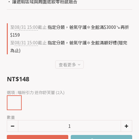
• 讓遮瑕區域與周圍底妝零粉感融合
至
08/31 15:00
截止
指定分類，爸氣守護✽全館滿$3000↘再折
$159
至
08/31 15:00
截止
指定分類，爸氣守護✽全館滿額好禮(贈完
為止)
查看更多
NT$148
選項
: 喵粉引力 迷你舒芙蕾 (2入)
數量