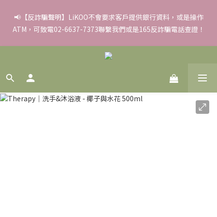
✨滿額好禮 ➊滿９９９贈▸彈力保濕面膜/盒 ➋滿１８８８贈▸蒸氣
📢【反詐騙聲明】LiKOO不會要求客戶提供銀行資料，或是操作
ATM，可致電02-6637-7373聯繫我們或是165反詐騙電話查證！
熱敷眼罩/盒 ❸滿３３８８贈▸積雪草柔敏舒緩水凝霜EX/瓶
✨滿額好禮 ➊滿９９９贈▸彈力保濕面膜/盒 ➋滿１８８８贈▸蒸氣
熱敷眼罩/盒 ❸滿３３８８贈▸積雪草柔敏舒緩水凝霜EX/瓶