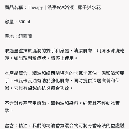
商品名稱：Therapy｜洗手&沐浴液 - 椰子與水花
容量：500ml
產地
：
紐西蘭
取適量塗抹於濕潤的雙手和身體，清潔肌膚。用清水沖洗乾
淨。如出現刺激症狀，請停止使用。
本產品蘊含
：
精油和紐西蘭特有的卡瓦卡瓦油，溫和清潔雙
手。卡瓦卡瓦油有助於強化肌膚，同時提供深層滋養和保
濕。它具有卓越的抗炎癒合功效。
不含對羥基苯甲酸酯、礦物油和染料。純素且不經動物實
驗。
富含
：
精油，我們的精油香氛混合物可將芳香療法的益處融