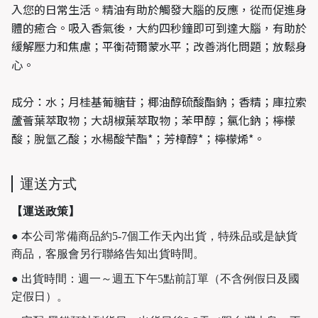
入您的日常生活。精油有助於觸發大腦的反應，從而促進身
體的癒合。吸入香氣後，大約四秒鐘即可到達大腦，有助於
緩解壓力和焦慮；平衡荷爾蒙水平；改善消化問題；放鬆身
心。
成分
：水；月桂基葡糖苷；椰油醇硫酸酯鈉；香精；庫拉索
蘆薈葉萃取物；大胡椒葉萃取物；苯甲醇；氯化鈉；檸檬
酸；脫氫乙酸；水楊酸芐酯*；芳樟醇*；檸檬烯*。
運送方式
【運送政策】
● 本公司常備商品約5-7個工作天內出貨，特殊品或是缺貨
商品，客服會另行聯絡告知出貨時間。
● 出貨時間：週一～週五下午5點前訂單（不含例假日及國
定假日）。