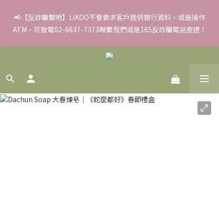
✨滿額好禮 ➊滿９９９贈▸彈力保濕面膜/盒 ➋滿１８８８贈▸蒸氣
📢【反詐騙聲明】LiKOO不會要求客戶提供銀行資料，或是操作
ATM，可致電02-6637-7373聯繫我們或是165反詐騙電話查證！
熱敷眼罩/盒 ❸滿３３８８贈▸積雪草柔敏舒緩水凝霜EX/瓶
✨滿額好禮 ➊滿９９９贈▸彈力保濕面膜/盒 ➋滿１８８８贈▸蒸氣
熱敷眼罩/盒 ❸滿３３８８贈▸積雪草柔敏舒緩水凝霜EX/瓶