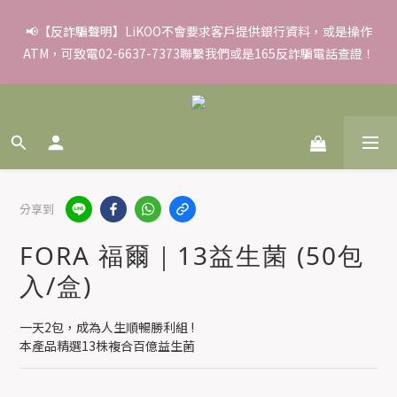
✨滿額好禮 ➊滿９９９贈▸彈力保濕面膜/盒 ➋滿１８８８贈▸蒸氣
📢【反詐騙聲明】LiKOO不會要求客戶提供銀行資料，或是操作
ATM，可致電02-6637-7373聯繫我們或是165反詐騙電話查證！
熱敷眼罩/盒 ❸滿３３８８贈▸積雪草柔敏舒緩水凝霜EX/瓶
✨滿額好禮 ➊滿９９９贈▸彈力保濕面膜/盒 ➋滿１８８８贈▸蒸氣
熱敷眼罩/盒 ❸滿３３８８贈▸積雪草柔敏舒緩水凝霜EX/瓶
分享到
FORA 福爾｜13益生菌 (50包
入/盒)
一天2包，成為人生順暢勝利組 !
本產品精選13株複合百億益生菌