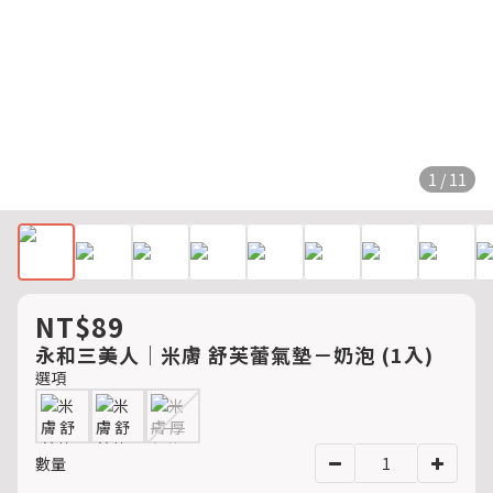
1 / 11
NT$89
永和三美人｜米膚 舒芙蕾氣墊－奶泡 (1入)
選項
數量