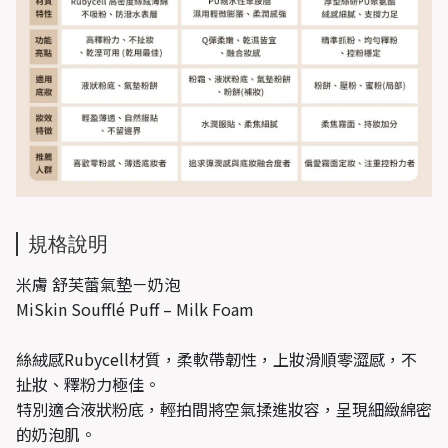
規格說明
米膚 舒芙蕾氣墊－奶泡
MiSkin Soufflé Puff – Milk Foam
絲絨感Rubycell材質，柔軟帶韌性，上妝滑順零澀感，不
扯妝、釋粉力極佳。
特別適合液狀粉底，輕拍間將空氣揉進妝容，呈現細緻綿密
的奶泡肌。