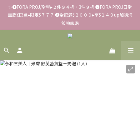
✨➊FORA PROJ/全瑩▸２件９４折、3件９折 ➋FORA PROJ日常
✨滿額好禮 ➊滿９９９贈▸彈力保濕面膜/盒 ➋滿１８８８贈▸蒸氣
面膜任3盒▸限定$７７７ ➌全館滿$２０００▸享$１４９up加購海
熱敷眼罩/盒 ❸滿３３８８贈▸積雪草柔敏舒緩水凝霜EX/瓶
葡萄面膜
📢【反詐騙聲明】LiKOO不會要求客戶提供銀行資料，或是操作
ATM，可致電02-6637-7373聯繫我們或是165反詐騙電話查證！
✨滿額好禮 ➊滿９９９贈▸彈力保濕面膜/盒 ➋滿１８８８贈▸蒸氣
熱敷眼罩/盒 ❸滿３３８８贈▸積雪草柔敏舒緩水凝霜EX/瓶