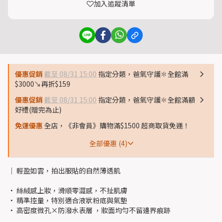
加入追蹤清單
優惠促銷
截至 08/31 15:00
指定分類，爸氣守護✽全館滿
$3000↘再折$159
優惠促銷
截至 08/31 15:00
指定分類，爸氣守護✽全館滿額
好禮(贈完為止)
免運優惠
全店，《非會員》購物滿$1500 超商取貨免運！
全部優惠 (4)
│ 輕盈如雲，拍出服貼的自然薄透肌
• 絲絨感上妝，滑順零澀感，不扯肌膚
• 精準控量，特別適合液狀粉底與氣墊
• 高密度微孔×防潑水表層 ，妝面均勻不留邊界痕跡