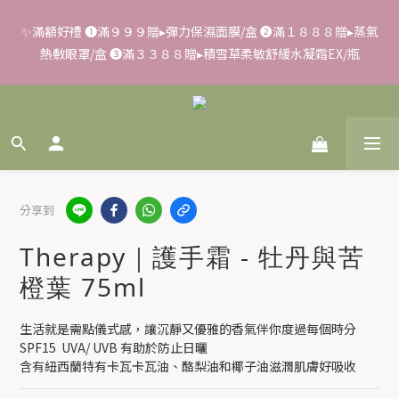
熱敷眼罩/盒 ❸滿３３８８贈▸積雪草柔敏舒緩水凝霜EX/瓶
✨滿額好禮 ➊滿９９９贈▸彈力保濕面膜/盒 ➋滿１８８８贈▸蒸氣
熱敷眼罩/盒 ❸滿３３８８贈▸積雪草柔敏舒緩水凝霜EX/瓶
✨➊FORA PROJ/全瑩▸２件９４折、3件９折 ➋FORA PROJ日常
面膜任3盒▸限定$７７７ ➌全館滿$２０００▸享$１４９up加購海
葡萄面膜
📢【反詐騙聲明】LiKOO不會要求客戶提供銀行資料，或是操作
ATM，可致電02-6637-7373聯繫我們或是165反詐騙電話查證！
分享到
Therapy｜護手霜 - 牡丹與苦
✨滿額好禮 ➊滿９９９贈▸彈力保濕面膜/盒 ➋滿１８８８贈▸蒸氣
熱敷眼罩/盒 ❸滿３３８８贈▸積雪草柔敏舒緩水凝霜EX/瓶
橙葉 75ml
生活就是需點儀式感，讓沉靜又優雅的香氣伴你度過每個時分
SPF15  UVA/ UVB 有助於防止日曬
含有紐西蘭特有卡瓦卡瓦油、酪梨油和椰子油滋潤肌膚好吸收