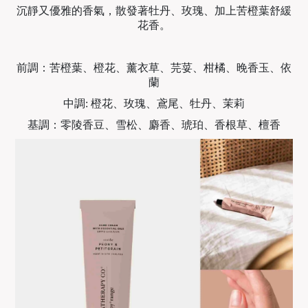
沉靜又優雅的香氣，散發著牡丹、玫瑰、加上苦橙葉舒緩
花香。
前調：苦橙葉、橙花、薰衣草、芫荽、柑橘、晚香玉、依
蘭
中調: 橙花、玫瑰、鳶尾、牡丹、茉莉
基調：零陵香豆、雪松、麝香、琥珀、香根草、檀香