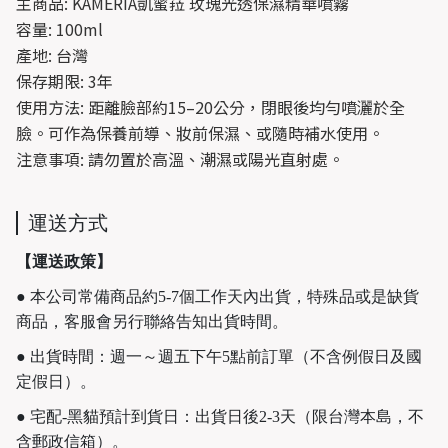
主商品: KAMERIA凱蜜菈 玫瑰光透保濕精華噴霧
容量: 100ml
產地: 台灣
保存期限: 3年
使用方法: 距離臉部約15–20公分，閉眼後均勻噴灑於全
臉。可作為保養前導、妝前保濕、或隨時補水使用。
注意事項: 請勿置於高溫、潮濕或陽光直射處。
運送方式
【運送政策】
● 本公司常備商品約5-7個工作天內出貨，特殊品或是缺貨
商品，客服會另行聯絡告知出貨時間。
● 出貨時間：週一～週五下午5點前訂單（不含例假日及國
定假日）。
● 宅配-黑貓預計到貨日：出貨日後2-3天（限台灣本島，不
含郵政信箱）。