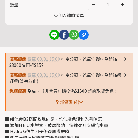
數量
加入追蹤清單
優惠促銷
截至 08/31 15:00
指定分類，爸氣守護✽全館滿
$3000↘再折$159
優惠促銷
截至 08/31 15:00
指定分類，爸氣守護✽全館滿額
好禮(贈完為止)
免運優惠
全店，《非會員》購物滿$1500 超商取貨免運！
全部優惠 (4)
■ 維他命B3搭配玫瑰純露，均勻膚色溫和改善暗沉
■ 添加H.E.U 水導素、玻尿酸鈉，快速提升皮膚含水量
■ Hydra G仿生因子修復肌膚屏障
■ 後生元調理皮膚微生態修護舒緩肌膚