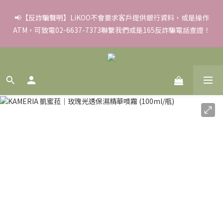
✨滿額好禮 ➊滿９９９贈▸彈力保濕面膜/盒 ➋滿１８８８贈▸蒸氣
📢【反詐騙聲明】LiKOO不會要求客戶提供銀行資料，或是操作
ATM，可致電02-6637-7373聯繫我們或是165反詐騙電話查證！
熱敷眼罩/盒 ❸滿３３８８贈▸積雪草柔敏舒緩水凝霜EX/瓶
✨滿額好禮 ➊滿９９９贈▸彈力保濕面膜/盒 ➋滿１８８８贈▸蒸氣
熱敷眼罩/盒 ❸滿３３８８贈▸積雪草柔敏舒緩水凝霜EX/瓶