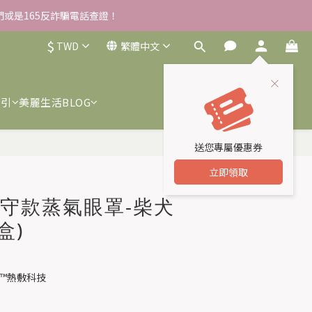
雪草柔敏舒緩水凝霜EX/瓶
雪草柔敏舒緩水凝霜EX/瓶
$
TWD
繁體中文
０００▸享$１４９up加購海葡萄面膜
我們或是165反詐騙電話查證！
索引
美麗生活BLOG
雪草柔敏舒緩水凝霜EX/瓶
送您專屬優惠券
立即購買
立即領取
御守款蒸氣眼罩-柴犬
盒)
SHC™熱敷科技