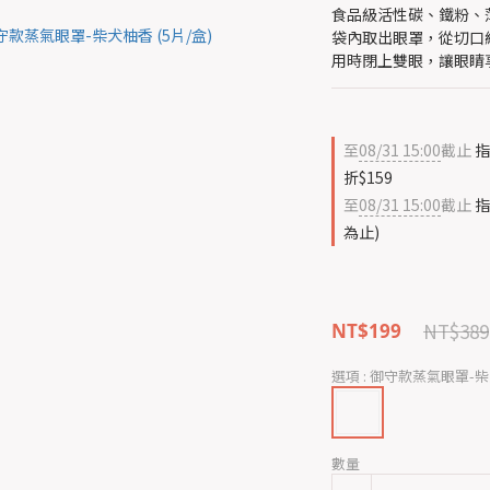
食品級活性碳、鐵粉、
袋內取出眼罩，從切口線
用時閉上雙眼，讓眼睛享
至
08/31 15:00
截止
指
折$159
至
08/31 15:00
截止
指
為止)
NT$389
NT$199
選項
: 御守款蒸氣眼罩-柴犬
數量