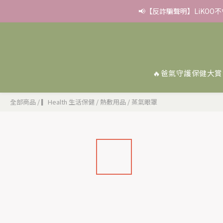
✨滿額好禮 ➊滿９９９贈
✨滿額好禮 ➊滿９９９贈
✨➊FORA PROJ/全瑩▸２件
📢【反詐騙聲明】LiKOO
🔥爸氣守護保健大賞
✨滿額好禮 ➊滿９９９贈
全部商品
/
▎Health 生活保健
/
熱敷用品
/
蒸氣眼罩