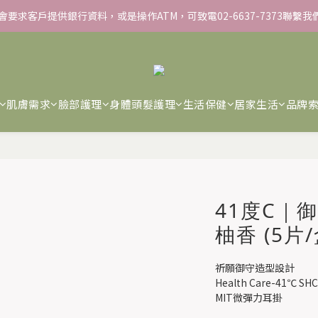
▸彈力保濕面膜/盒 ➋滿１８８８贈▸蒸氣熱敷眼罩/盒 ❸滿３３８８贈▸積
▸彈力保濕面膜/盒 ➋滿１８８８贈▸蒸氣熱敷眼罩/盒 ❸滿３３８８贈▸積
９４折、3件９折 ➋FORA PROJ日常面膜任3盒▸限定$７７７ ➌全館滿$２
不會要求客戶提供銀行資料，或是操作ATM，可致電02-6637-7373聯繫
肌膚需求
臉部護理
身體頭髮護理
生活保健
居家生活
品牌
▸彈力保濕面膜/盒 ➋滿１８８８贈▸蒸氣熱敷眼罩/盒 ❸滿３３８８贈▸積
41度C｜
柚香 (5片/
祈願御守造型設計
Health Care-41℃ 
MIT微彈力耳掛