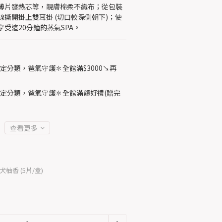
薄片發熱芯等，親膚棉柔不織布；從包裝
撕開掛上雙耳掛 (切口較深側朝下)；使
受這20分鐘的蒸氣SPA。
定分類，爸氣守護✽全館滿$3000↘再
定分類，爸氣守護✽全館滿額好禮(贈完
查看更多
柚香 (5片/盒)