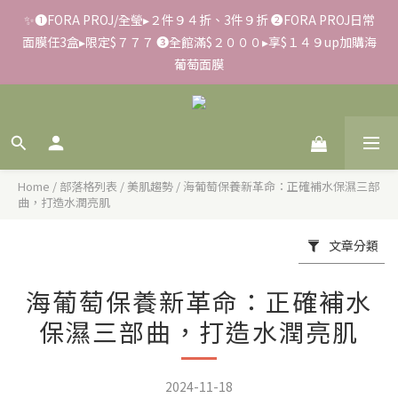
✨➊FORA PROJ/全瑩▸２件９４折、3件９折 ➋FORA PROJ日常
✨滿額好禮 ➊滿９９９贈▸彈力保濕面膜/盒 ➋滿１８８８贈▸蒸氣
面膜任3盒▸限定$７７７ ➌全館滿$２０００▸享$１４９up加購海
熱敷眼罩/盒 ❸滿３３８８贈▸積雪草柔敏舒緩水凝霜EX/瓶
葡萄面膜
📢【反詐騙聲明】LiKOO不會要求客戶提供銀行資料，或是操作
ATM，可致電02-6637-7373聯繫我們或是165反詐騙電話查證！
Home
/
部落格列表
/
美肌趨勢
/
海葡萄保養新革命：正確補水保濕三部
✨滿額好禮 ➊滿９９９贈▸彈力保濕面膜/盒 ➋滿１８８８贈▸蒸氣
曲，打造水潤亮肌
熱敷眼罩/盒 ❸滿３３８８贈▸積雪草柔敏舒緩水凝霜EX/瓶
文章分類
海葡萄保養新革命：正確補水
保濕三部曲，打造水潤亮肌
2024-11-18