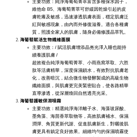
主要功效
：純淨海葡萄菁萃富含多種保水因子，
維他命 B5、海葡萄菁萃可舒緩因乾燥引起的皮
膚乾癢及敏感，迅速滲透肌膚表面，穩定肌膚泛
紅與敏感現象，由內而外修復滋養。適合各種膚
質，照護全家人的肌膚，隨身必備修護晶萃乳。
海葡萄賦活生物纖維面膜
主要功效
：/ 賦活肌膚增添晶亮光澤入睡也能持
續養護肌膚 /
超效複合純淨海葡萄菁萃、小雨燕窩萃取、六胜
肽等活膚精華，深度保濕鎖水，有效對抗肌膚老
化，改善暗沉，結合微生物發酵製成的高級生物
纖維面膜，與肌膚更完美緊密貼合，使各路精華
直導滲透，從深層煥回自然透亮光采。
海葡萄護敏保濕噴霧
主要功效
：精選純淨海洋離子水、海藻玻尿酸、
墨角藻、海茴香萃取物等，高效肌膚補水、保濕
潤彈、角質更新代謝、促進肌膚新生，對曬後肌
膚更具有鎮定良好效果。細緻均勻的保濕噴霧使