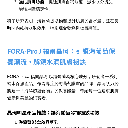
強化屏障功能
：
促進肌膚自我修復，減少水分流失，
增強屏障穩定性。
科學研究表明，海葡萄提取物能提升肌膚的含水量，並在長
時間內維持水潤效果，特別適合乾燥與敏感膚質。
FORA-ProJ 福爾晶珂：引領海葡萄保
養潮流，解鎖水潤肌膚祕訣
FORA-ProJ 福爾晶珂 以海葡萄為核心成分，研發出一系列
補水保濕產品。作為專注於海葡萄護膚的品牌，晶珂致力於
將這一「海洋超級食物」的保養能量，帶給每一位追求肌膚
健康與美麗的消費者。
晶珂明星產品推薦：讓海葡萄發揮極致功效
海葡萄B5全效晶萃乳