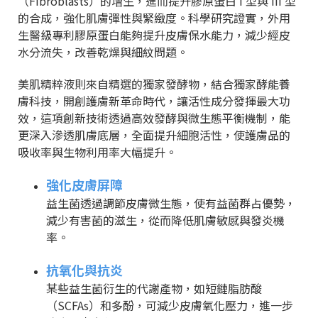
（Fibroblasts）的增生，進而提升膠原蛋白 I 型與 III 型
的合成，強化肌膚彈性與緊緻度。科學研究證實，外用
生醫級專利膠原蛋白能夠提升皮膚保水能力，減少經皮
水分流失，改善乾燥與細紋問題。
美肌精粹液則來自精選的獨家發酵物，結合獨家酵能養
膚科技，開創護膚新革命時代，讓活性成分發揮最大功
效，這項創新技術透過高效發酵與微生態平衡機制，能
更深入滲透肌膚底層，全面提升細胞活性，使護膚品的
吸收率與生物利用率大幅提升。
強化皮膚屏障
益生菌透過調節皮膚微生態，使有益菌群占優勢，
減少有害菌的滋生，從而降低肌膚敏感與發炎機
率。
抗氧化與抗炎
某些益生菌衍生的代謝產物，如短鏈脂肪酸
（SCFAs）和多酚，可減少皮膚氧化壓力，進一步