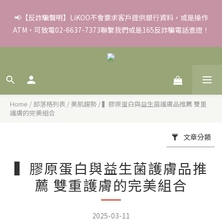
✨滿額好禮 ➊滿９９９贈▸彈力保濕面膜/盒 ➋滿１８８８贈▸蒸氣
📢【反詐騙聲明】LiKOO不會要求客戶提供銀行資料，或是操作
ATM，可致電02-6637-7373聯繫我們或是165反詐騙電話查證！
熱敷眼罩/盒 ❸滿３３８８贈▸積雪草柔敏舒緩水凝霜EX/瓶
✨滿額好禮 ➊滿９９９贈▸彈力保濕面膜/盒 ➋滿１８８８贈▸蒸氣
熱敷眼罩/盒 ❸滿３３８８贈▸積雪草柔敏舒緩水凝霜EX/瓶
Home
/
部落格列表
/
美肌趨勢
/
▍膠原蛋白與益生菌護膚品推薦 雙重
護膚的完美組合
文章分類
▍膠原蛋白與益生菌護膚品推
薦 雙重護膚的完美組合
2025-03-11