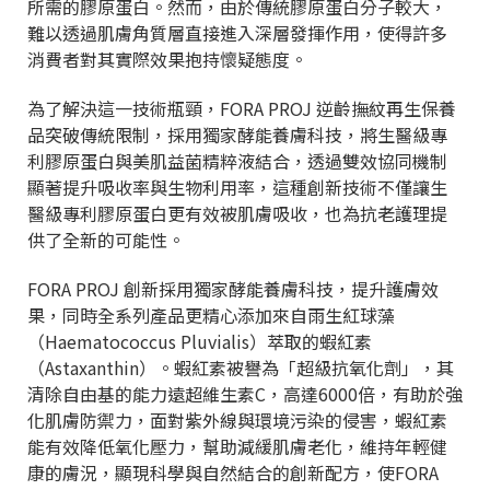
所需的膠原蛋白。然而，由於傳統膠原蛋白分子較大，
難以透過肌膚角質層直接進入深層發揮作用，使得許多
消費者對其實際效果抱持懷疑態度。
為了解決這一技術瓶頸，FORA PROJ 逆齡撫紋再生保養
品突破傳統限制，採用獨家酵能養膚科技，將生醫級專
利膠原蛋白與美肌益菌精粹液結合，透過雙效協同機制
顯著提升吸收率與生物利用率，這種創新技術不僅讓生
醫級專利膠原蛋白更有效被肌膚吸收，也為抗老護理提
供了全新的可能性。
FORA PROJ 創新採用獨家酵能養膚科技，提升護膚效
果，同時全系列產品更精心添加來自雨生紅球藻
（Haematococcus Pluvialis）萃取的蝦紅素
（Astaxanthin）。蝦紅素被譽為「超級抗氧化劑」，其
清除自由基的能力遠超維生素C，高達6000倍，有助於強
化肌膚防禦力，面對紫外線與環境污染的侵害，蝦紅素
能有效降低氧化壓力，幫助減緩肌膚老化，維持年輕健
康的膚況，顯現科學與自然結合的創新配方，使FORA