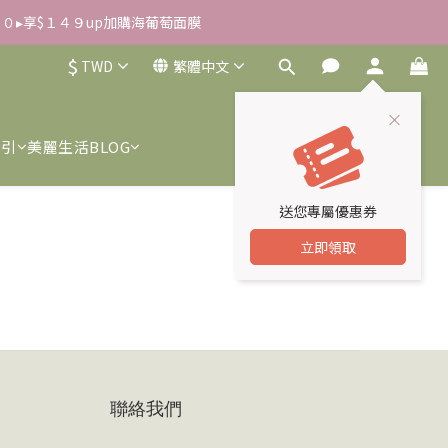
０００▸享$１４９up加購海葡萄面膜
雪草柔敏舒緩水凝霜EX/瓶
$
TWD
繁體中文
我們或是165反詐騙電話查證！
雪草柔敏舒緩水凝霜EX/瓶
索引
美麗生活BLOG
送您專屬優惠券
立即領取
聯絡我們