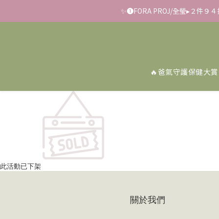
✨➊FORA PROJ/全瑩▸２件
✨滿額好禮 ➊滿９９９贈
📢【反詐騙聲明】LiKOO
✨滿額好禮 ➊滿９９９贈
🔥爸氣守護保健大賞
此活動已下架
關於我們