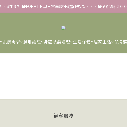
９４折、3件９折 ➋FORA PROJ日常面膜任3盒▸限定$７７７ ➌全館滿$２
▸彈力保濕面膜/盒 ➋滿１８８８贈▸蒸氣熱敷眼罩/盒 ❸滿３３８８贈▸積
不會要求客戶提供銀行資料，或是操作ATM，可致電02-6637-7373聯繫
▸彈力保濕面膜/盒 ➋滿１８８８贈▸蒸氣熱敷眼罩/盒 ❸滿３３８８贈▸積
肌膚需求
臉部護理
身體頭髮護理
生活保健
居家生活
品牌
顧客服務